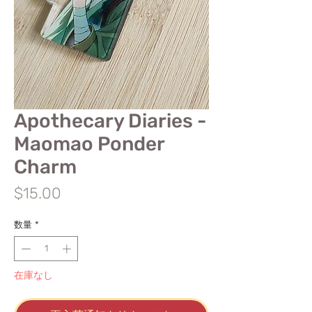
Apothecary Diaries -
Maomao Ponder
Charm
価
$15.00
格
数量
*
在庫なし