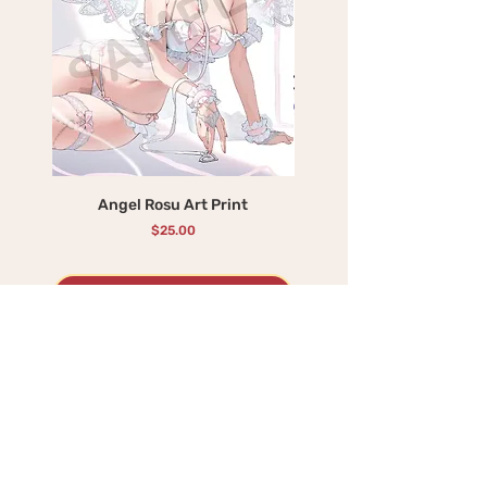
Angel Rosu Art Print
Devil Mika Art Print
価格
$25.00
カートに追加する
BEST SELLERS