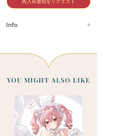
再入荷通知をリクエスト
Info
Double-sided
📐 7.4cm / 3 inches
Clear Acrylic
YOU MIGHT ALSO LIKE